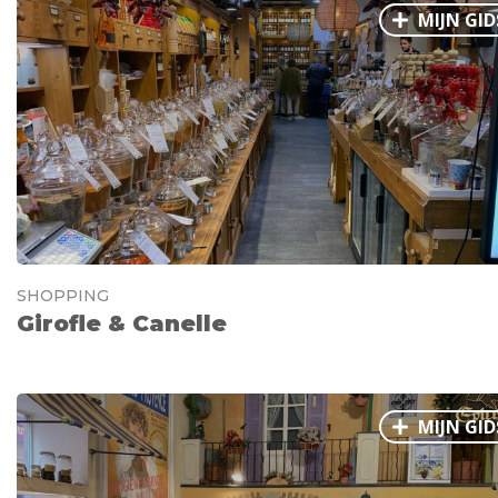
MIJN GID
SHOPPING
Girofle & Canelle
MIJN GID