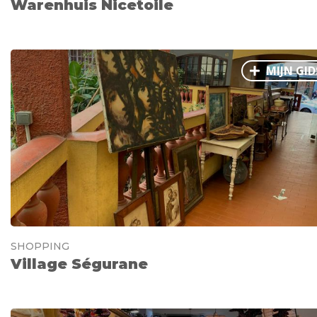
Warenhuis Nicetoile
MIJN GID
SHOPPING
Village Ségurane