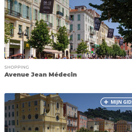
Ålesund
Parijs
Tokio
Amsterdam
Barcelona
Dubai
Milaan
Singapore
Rome
Berlijn
Mechelen
Venetië
Florence
Dublin
Hong Kong
München
Wenen
Budapest
Bangk
Madrid
Vancouver
Alles bekijken
SHOPPING
Avenue Jean Médecin
MIJN GID