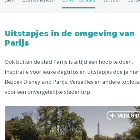
Uitgelichte bestemmingen
Alle steden
Uitstapjes in de omgeving van
Parijs
Phoenix
Ook buiten de stad Parijs is altijd een hoop te doen.
Inspiratie voor leuke dagtrips en uitstapjes doe je hier
Bezoek Disneyland Parijs, Versailles en andere toploca
voor een onvergetelijke stedentrip.
Dresden
MIJN GID