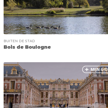
Ålesund
Parijs
Tokio
Amsterdam
Barcelona
Dubai
Milaan
Singapore
Rome
Berlijn
Mechelen
Venetië
Florence
Dublin
Hong Kong
München
Wenen
Budapest
Bangk
BUITEN DE STAD
Madrid
Vancouver
Bois de Boulogne
Alles bekijken
MIJN GID