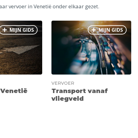
r vervoer in Venetië onder elkaar gezet.
MIJN GIDS
MIJN GIDS
VERVOER
 Venetië
Transport vanaf
vliegveld