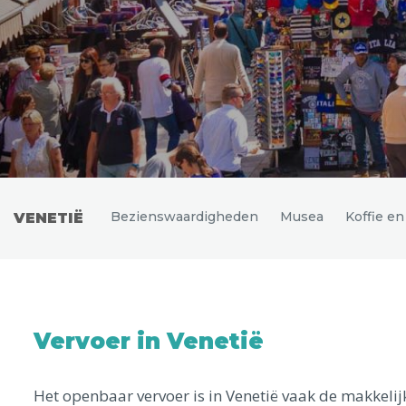
Uitgelichte bestemmingen
Bezienswaardigheden
Musea
Koffie e
VENETIË
Vervoer in Venetië
Het openbaar vervoer is in Venetië vaak de makkeli