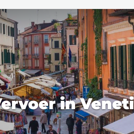
den
ix
Dresden
ervoer in Venet
Amsterdam
Barcelona
Dubai
Milaan
Singapore
Rome
n
Hong Kong
München
Wenen
Budapest
Bangkok
M