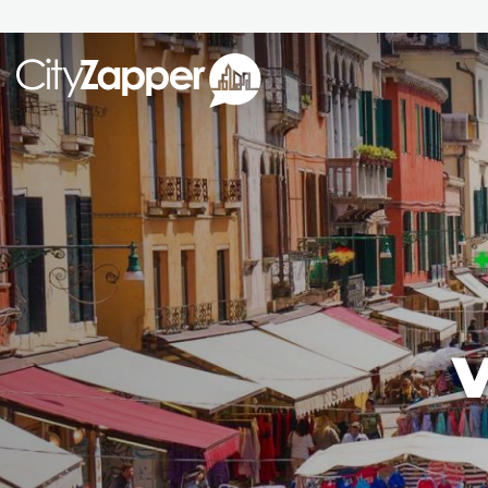
Alle ste
Alle steden
Nederland
België
Duitsland
Phoen
Europa
V
Parijs
Tokio
Noord-Amerika
Florence
Dubli
Azië
Alles bekijken
Andere wereldsteden