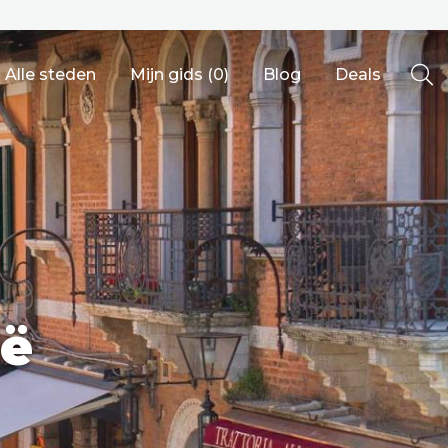
Alle steden
Mijn gids (
0
)
Blog
Deals
Ålesund
ië
Berlijn
Mechelen
Venetië
adrid
Vancouver