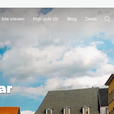
Alle steden
Mijn gids (
0
)
Blog
Deals
Ålesund
ar
Berlijn
Mechelen
Venetië
adrid
Vancouver