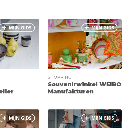
MIJN GIDS
MIJN GIDS
SHOPPING
Souvenirwinkel WEIBO
lier
Manufakturen
MIJN GIDS
MIJN GIDS