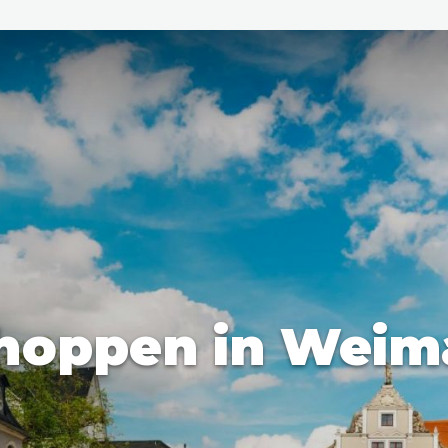
den
ix
Dresden
hoppen in Weim
Amsterdam
Barcelona
Dubai
Milaan
Singapore
Rome
n
Hong Kong
München
Wenen
Budapest
Bangkok
M