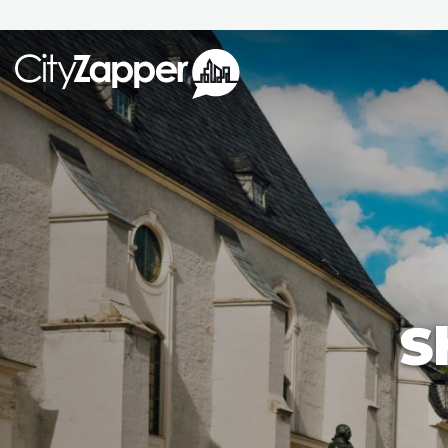
Alle ste
Alle steden
Nederland
België
Duitsland
Phoen
Europa
S
Parijs
Tokio
Noord-Amerika
Florence
Dubli
Azië
Alles bekijken
Andere wereldsteden