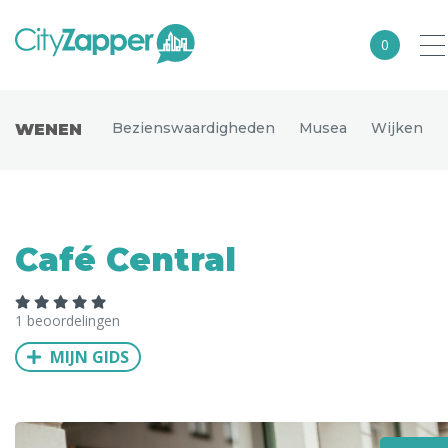
0
Alle steden
Bezienswaardigheden
Musea
Wijken
WENEN
Nederland
België
Duitsland
Café Central
Europa
Noord-Amerika
1 beoordelingen
Azië
MIJN GIDS
Andere wereldsteden
Uitgelichte bestemmingen