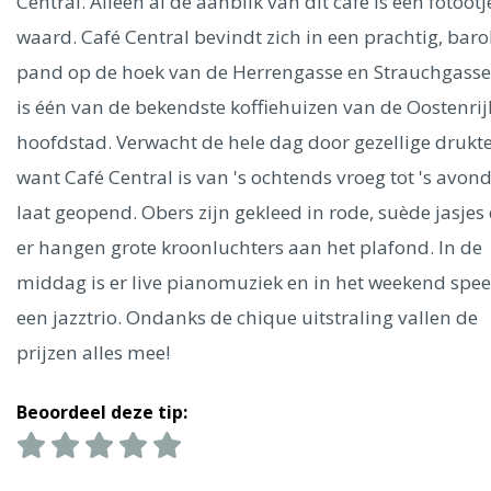
Ålesund
Central. Alleen al de aanblik van dit café is een fotootj
waard. Café Central bevindt zich in een prachtig, baro
pand op de hoek van de Herrengasse en Strauchgasse
Parijs
Tokio
Amsterdam
Barcelona
Dubai
Milaan
Singapore
Rome
Berlijn
Mechelen
Venetië
Florence
is één van de bekendste koffiehuizen van de Oostenrij
Dublin
Hong Kong
München
Wenen
Budapest
Bangk
hoofdstad. Verwacht de hele dag door gezellige drukte
Madrid
Vancouver
want Café Central is van 's ochtends vroeg tot 's avon
Alles bekijken
laat geopend. Obers zijn gekleed in rode, suède jasjes
er hangen grote kroonluchters aan het plafond. In de
middag is er live pianomuziek en in het weekend speel
een jazztrio. Ondanks de chique uitstraling vallen de
prijzen alles mee!
Beoordeel deze tip: