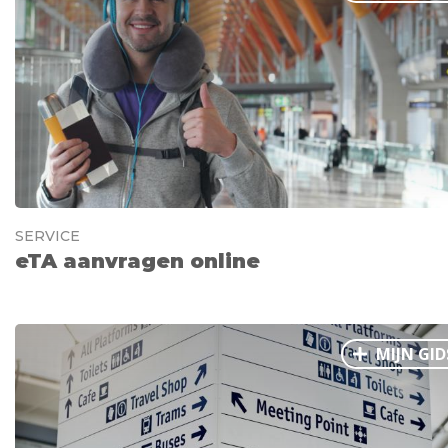
Ålesund
Parijs
Tokio
Amsterdam
Barcelona
Dubai
Milaan
Singapore
Rome
Berlijn
Mechelen
Venetië
Florence
Dublin
Hong Kong
München
Wenen
Budapest
Bangk
Madrid
Vancouver
Alles bekijken
SERVICE
eTA aanvragen online
MIJN GID