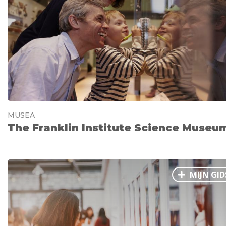
Ålesund
Parijs
Tokio
Amsterdam
Barcelona
Dubai
Milaan
Singapore
Rome
Berlijn
Mechelen
Venetië
Florence
Dublin
Hong Kong
München
Wenen
Budapest
Bangk
Madrid
Vancouver
Alles bekijken
MUSEA
The Franklin Institute Science Museu
MIJN GID