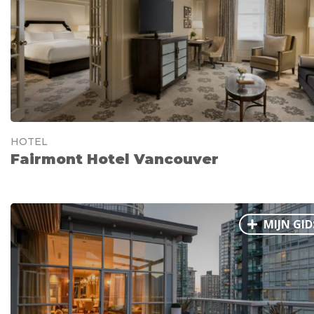
Ålesund
Parijs
Tokio
Amsterdam
Barcelona
Dubai
Milaan
Singapore
Rome
Berlijn
Mechelen
Venetië
Florence
Dublin
Hong Kong
München
Wenen
Budapest
Bangk
Madrid
Vancouver
HOTEL
Alles bekijken
Fairmont Hotel Vancouver
MIJN GID