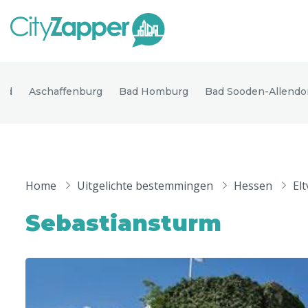
Alle ste
Alle steden
eld
Aschaffenburg
Bad Homburg
Bad Sooden-Allendo
Nederland
België
Duitsland
Phoen
Europa
Home
Uitgelichte bestemmingen
Hessen
Elt
Parijs
Tokio
Noord-Amerika
Sebastiansturm
Florence
Dubli
Azië
Alles bekijken
Andere wereldsteden
Uitgelichte bestemmingen