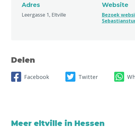
Adres
Website
Leergasse 1, Eltville
Bezoek websi
Sebastianst
Delen
Facebook
Twitter
Wh
Meer eltville in Hessen