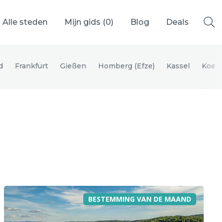
Alle steden
Mijn gids (
0
)
Blog
Deals
d
Frankfurt
Gießen
Homberg (Efze)
Kassel
Koeni
Ålesund
Berlijn
Mechelen
Venetië
adrid
Vancouver
BESTEMMING VAN DE MAAND