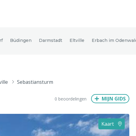
den
rf
Büdingen
Darmstadt
Eltville
Erbach im Odenwal
ix
Dresden
ville
Sebastiansturm
Amsterdam
Barcelona
Dubai
Milaan
Singapore
Rome
MIJN GIDS
0 beoordelingen
n
Hong Kong
München
Wenen
Budapest
Bangkok
M
Kaart