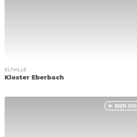
Ålesund
Parijs
Tokio
Amsterdam
Barcelona
Dubai
Milaan
Singapore
Rome
Berlijn
Mechelen
Venetië
Florence
Dublin
Hong Kong
München
Wenen
Budapest
Bangk
Madrid
Vancouver
Alles bekijken
ELTVILLE
Kloster Eberbach
MIJN GID