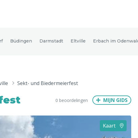
den
rf
Büdingen
Darmstadt
Eltville
Erbach im Odenwal
ix
Dresden
ville
Sekt- und Biedermeierfest
Amsterdam
Barcelona
Dubai
Milaan
Singapore
Rome
fest
MIJN GIDS
0 beoordelingen
n
Hong Kong
München
Wenen
Budapest
Bangkok
M
Kaart