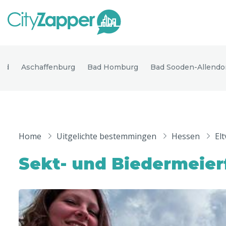
Alle ste
Alle steden
eld
Aschaffenburg
Bad Homburg
Bad Sooden-Allendo
Nederland
België
Duitsland
Phoen
Europa
Home
Uitgelichte bestemmingen
Hessen
Elt
Parijs
Tokio
Noord-Amerika
Sekt- und Biedermeier
Florence
Dubli
Azië
Alles bekijken
Andere wereldsteden
Uitgelichte bestemmingen