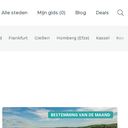
Alle steden
Mijn gids (
0
)
Blog
Deals
d
Frankfurt
Gießen
Homberg (Efze)
Kassel
Koeni
Ålesund
Berlijn
Mechelen
Venetië
adrid
Vancouver
BESTEMMING VAN DE MAAND