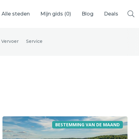
Alle steden
Mijn gids (
0
)
Blog
Deals
Vervoer
Service
Ålesund
Berlijn
Mechelen
Venetië
adrid
Vancouver
BESTEMMING VAN DE MAAND