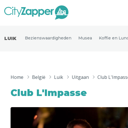
Alle ste
Alle steden
Bezienswaardigheden
Musea
Koffie en Lun
LUIK
Nederland
België
Duitsland
Phoen
Europa
Home
België
Luik
Uitgaan
Club L'Impass
Parijs
Tokio
Noord-Amerika
Club L'Impasse
Florence
Dubli
Azië
Alles bekijken
Andere wereldsteden
Uitgelichte bestemmingen