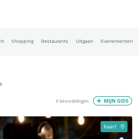
den
ch
Shopping
Restaurants
Uitgaan
Evenementen
ix
Dresden
e
Amsterdam
Barcelona
Dubai
Milaan
Singapore
Rome
MIJN GIDS
0 beoordelingen
n
Hong Kong
München
Wenen
Budapest
Bangkok
M
Kaart