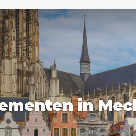
den
ix
Dresden
ementen in Mec
Amsterdam
Barcelona
Dubai
Milaan
Singapore
Rome
n
Hong Kong
München
Wenen
Budapest
Bangkok
M