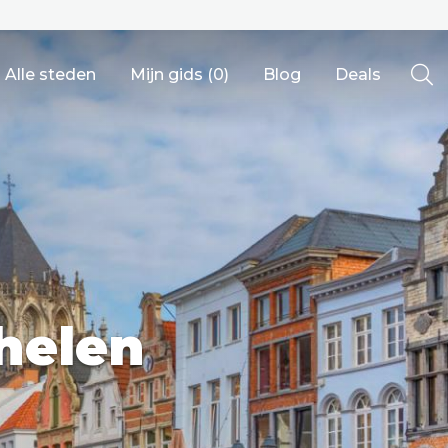
Alle steden
Mijn gids (
0
)
Blog
Deals
Ålesund
helen
Berlijn
Mechelen
Venetië
adrid
Vancouver