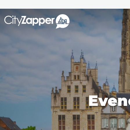
Alle ste
Alle steden
Nederland
België
Duitsland
Phoen
Europa
Even
Parijs
Tokio
Noord-Amerika
Florence
Dubli
Azië
Alles bekijken
Andere wereldsteden