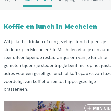
Uitgelichte bestemmingen
Alle steden
Koffie en lunch in Mechelen
Wil je koffie drinken of een gezellige lunch tijdens je
Phoenix
stedentrip in Mechelen? In Mechelen vind je een aant
zeer uiteenlopende restaurantjes om van je lunch te
genieten tijdens je stedentrip. Je bent hier op het juist
adres voor een gezellige lunch of koffiepauze, van luxe
Dresden
voordelig, van koffiehuizen tot hippe, gezellige
brasserieën.
MIJN GID