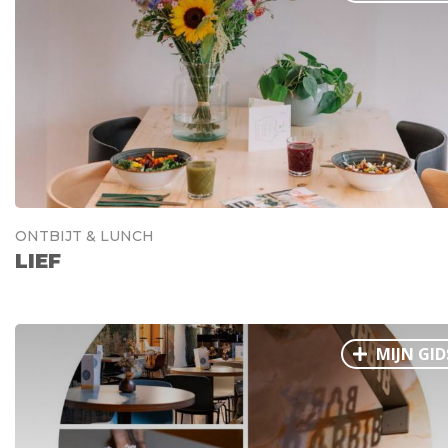
Ålesund
Parijs
Tokio
Amsterdam
Barcelona
Dubai
Milaan
Singapore
Rome
Mechelen
Berlijn
Venetië
Florence
Dublin
Hong Kong
München
Wenen
Budapest
Bangk
Madrid
Vancouver
Alles bekijken
ONTBIJT & LUNCH
LIEF
MIJN GID