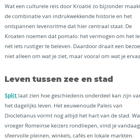
Ålesund
Wat een culturele reis door Kroatië zo bijzonder maakt
de combinatie van indrukwekkende historie en het
Parijs
Tokio
Amsterdam
Barcelona
Dubai
Milaan
ontspannen levensritme dat hier centraal staat. De
Singapore
Rome
Berlijn
Mechelen
Venetië
Florence
Kroaten noemen dat pomalo: het vermogen om het l
Dublin
Hong Kong
München
Wenen
Budapest
Bangk
nét iets rustiger te beleven. Daardoor draait een bezo
Madrid
Vancouver
niet alleen om wat je ziet, maar vooral om wat je ervaa
Alles bekijken
Leven tussen zee en stad
Split
laat zien hoe geschiedenis onderdeel kan zijn va
het dagelijks leven. Het eeuwenoude Paleis van
Diocletianus vormt nog altijd het hart van de stad. W
vroeger Romeinse keizers rondliepen, vind je vandaag
sfeervolle pleinen, winkels, cafés en lokale markten.