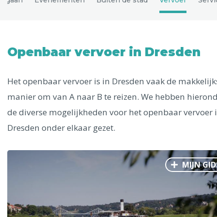
Uitgelichte bestemmingen
Alle steden
Openbaar vervoer in Dresden
Het openbaar vervoer is in Dresden vaak de makkelijk
Phoenix
manier om van A naar B te reizen. We hebben hieron
de diverse mogelijkheden voor het openbaar vervoer 
Dresden onder elkaar gezet.
Dresden
MIJN GID