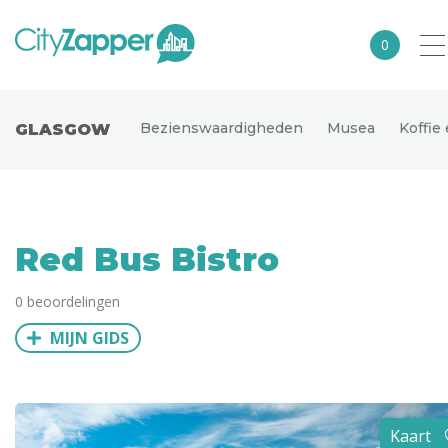
0
Alle steden
Bezienswaardigheden
Musea
Koffie
GLASGOW
Nederland
België
Duitsland
Red Bus Bistro
Europa
0 beoordelingen
Noord-Amerika
MIJN GIDS
Azië
Andere wereldsteden
Uitgelichte bestemmingen
Kaart