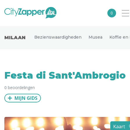
0
Alle steden
Bezienswaardigheden
Musea
Koffie en
MILAAN
Nederland
België
Duitsland
Festa di Sant'Ambrogio
Europa
0 beoordelingen
Noord-Amerika
MIJN GIDS
Azië
Andere wereldsteden
Uitgelichte bestemmingen
Kaart