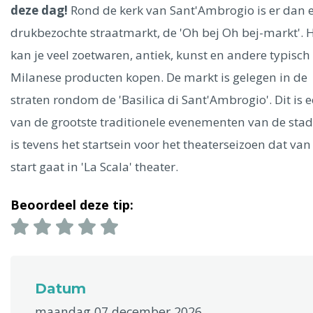
Ålesund
deze dag!
Rond de kerk van Sant'Ambrogio is er dan 
drukbezochte straatmarkt, de 'Oh bej Oh bej-markt'. H
Parijs
Tokio
Amsterdam
Barcelona
Dubai
Milaan
kan je veel zoetwaren, antiek, kunst en andere typisch
Singapore
Rome
Berlijn
Mechelen
Venetië
Florence
Milanese producten kopen. De markt is gelegen in de
Dublin
Hong Kong
München
Wenen
Budapest
Bangk
straten rondom de 'Basilica di Sant'Ambrogio'. Dit is 
Madrid
Vancouver
van de grootste traditionele evenementen van de stad
Alles bekijken
is tevens het startsein voor het theaterseizoen dat van
start gaat in 'La Scala' theater.
Beoordeel deze tip:
Datum
maandag 07 december 2026