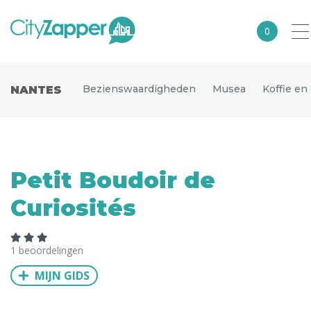
0
Alle steden
Bezienswaardigheden
Musea
Koffie en
NANTES
Nederland
België
Duitsland
Petit Boudoir de
Europa
Curiosités
Noord-Amerika
Azië
1 beoordelingen
Andere wereldsteden
MIJN GIDS
Uitgelichte bestemmingen