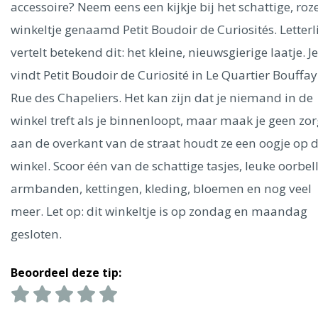
Ålesund
accessoire? Neem eens een kijkje bij het schattige, roz
winkeltje genaamd Petit Boudoir de Curiosités. Letterl
Parijs
Tokio
Amsterdam
Barcelona
Dubai
Milaan
vertelt betekend dit: het kleine, nieuwsgierige laatje. Je
Singapore
Rome
Berlijn
Mechelen
Venetië
Florence
vindt Petit Boudoir de Curiosité in Le Quartier Bouffa
Dublin
Hong Kong
München
Wenen
Budapest
Bangk
Rue des Chapeliers. Het kan zijn dat je niemand in de
Madrid
Vancouver
winkel treft als je binnenloopt, maar maak je geen zor
Alles bekijken
aan de overkant van de straat houdt ze een oogje op 
winkel. Scoor één van de schattige tasjes, leuke oorbel
armbanden, kettingen, kleding, bloemen en nog veel
meer. Let op: dit winkeltje is op zondag en maandag
gesloten.
Beoordeel deze tip: