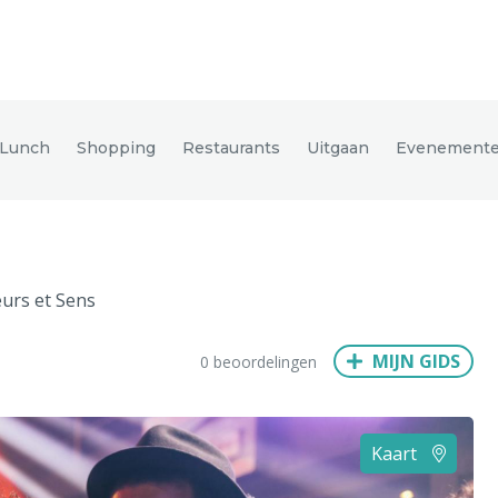
den
 Lunch
Shopping
Restaurants
Uitgaan
Evenement
ix
Dresden
urs et Sens
Amsterdam
Barcelona
Dubai
Milaan
Singapore
Rome
MIJN GIDS
0 beoordelingen
n
Hong Kong
München
Wenen
Budapest
Bangkok
M
Kaart