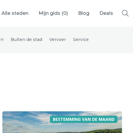
Alle steden
Mijn gids (
0
)
Blog
Deals
en
Buiten de stad
Vervoer
Service
Ålesund
Berlijn
Mechelen
Venetië
adrid
Vancouver
BESTEMMING VAN DE MAAND