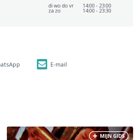
di wo do vr
14:00 - 23:00
za zo
14:00 - 23:30
atsApp
E-mail
MIJN GIDS