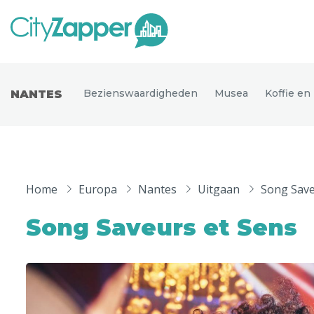
Alle ste
Alle steden
Bezienswaardigheden
Musea
Koffie en
NANTES
Nederland
België
Duitsland
Phoen
Europa
Home
Europa
Nantes
Uitgaan
Song Save
Parijs
Tokio
Noord-Amerika
Song Saveurs et Sens
Florence
Dubli
Azië
Alles bekijken
Andere wereldsteden
Uitgelichte bestemmingen