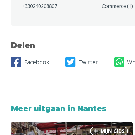
+330240208807
Commerce (1)
Delen
Facebook
Twitter
Wh
Meer uitgaan in Nantes
MIJN GIDS