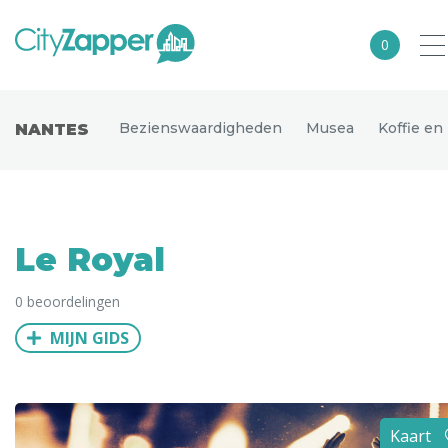
0
Alle steden
Bezienswaardigheden
Musea
Koffie en
NANTES
Nederland
België
Duitsland
Le Royal
Europa
0 beoordelingen
Noord-Amerika
MIJN GIDS
Azië
Andere wereldsteden
Uitgelichte bestemmingen
Kaart