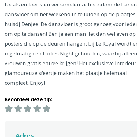
Ålesund
Locals en toeristen verzamelen zich rondom de bar en
dansvloer om het weekend in te luiden op de plaatjes
Parijs
Tokio
Amsterdam
Barcelona
Dubai
Milaan
huisdj Denjee. De dansvloer is groot genoeg voor iede
Singapore
Rome
Berlijn
Mechelen
Venetië
Florence
om op te dansen! Ben je een man, let dan wel even op
Dublin
Hong Kong
München
Wenen
Budapest
Bangk
posters die op de deuren hangen: bij Le Royal wordt e
Madrid
Vancouver
regelmatig een Ladies Night gehouden, waarbij allee
Alles bekijken
vrouwen gratis entree krijgen! Het exclusieve interieur
glamoureuze sfeertje maken het plaatje helemaal
compleet. Enjoy!
Beoordeel deze tip:
Adres