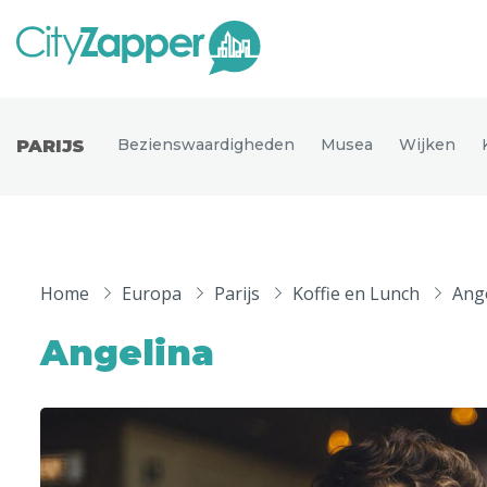
Alle ste
Alle steden
Bezienswaardigheden
Musea
Wijken
PARIJS
Nederland
België
Duitsland
Phoen
Europa
Home
Europa
Parijs
Koffie en Lunch
Ang
Parijs
Tokio
Noord-Amerika
Angelina
Florence
Dubli
Azië
Alles bekijken
Andere wereldsteden
Uitgelichte bestemmingen