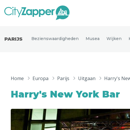
Alle ste
Alle steden
Bezienswaardigheden
Musea
Wijken
PARIJS
Nederland
België
Duitsland
Phoen
Europa
Home
Europa
Parijs
Uitgaan
Harry's Ne
Parijs
Tokio
Noord-Amerika
Harry's New York Bar
Florence
Dubli
Azië
Alles bekijken
Andere wereldsteden
Uitgelichte bestemmingen