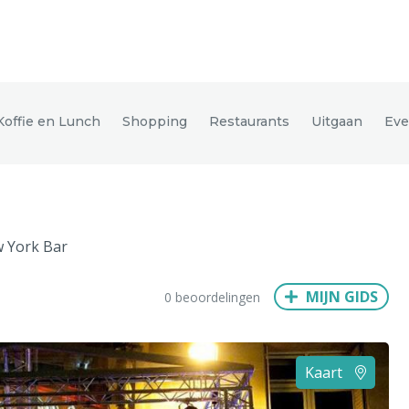
den
Koffie en Lunch
Shopping
Restaurants
Uitgaan
Ev
ix
Dresden
w York Bar
Amsterdam
Barcelona
Dubai
Milaan
Singapore
Rome
MIJN GIDS
0 beoordelingen
n
Hong Kong
München
Wenen
Budapest
Bangkok
M
Kaart