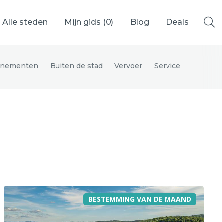
Alle steden
Mijn gids (
0
)
Blog
Deals
enementen
Buiten de stad
Vervoer
Service
Ålesund
Berlijn
Mechelen
Venetië
adrid
Vancouver
BESTEMMING VAN DE MAAND