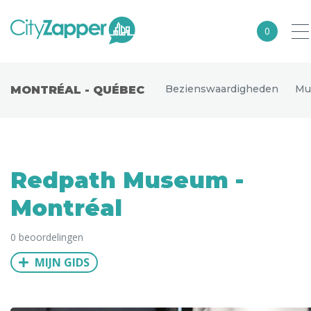
0
Alle steden
Bezienswaardigheden
Mu
MONTRÉAL - QUÉBEC
Nederland
België
Duitsland
Redpath Museum -
Europa
Montréal
Noord-Amerika
0 beoordelingen
Azië
MIJN GIDS
Andere wereldsteden
Uitgelichte bestemmingen