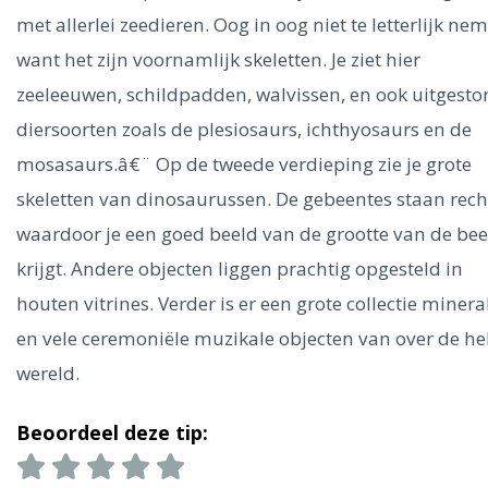
Ålesund
met allerlei zeedieren. Oog in oog niet te letterlijk ne
want het zijn voornamlijk skeletten. Je ziet hier
Parijs
Tokio
Amsterdam
Barcelona
Dubai
Milaan
zeeleeuwen, schildpadden, walvissen, en ook uitgesto
Singapore
Rome
Berlijn
Mechelen
Venetië
Florence
diersoorten zoals de plesiosaurs, ichthyosaurs en de
Dublin
Hong Kong
München
Wenen
Budapest
Bangk
Madrid
mosasaurs.â€¨ Op de tweede verdieping zie je grote
Vancouver
skeletten van dinosaurussen. De gebeentes staan rec
Alles bekijken
waardoor je een goed beeld van de grootte van de be
krijgt. Andere objecten liggen prachtig opgesteld in
houten vitrines. Verder is er een grote collectie minera
en vele ceremoniële muzikale objecten van over de he
wereld.
Beoordeel deze tip: