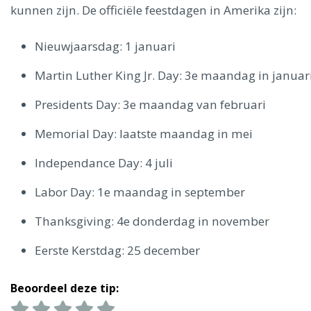
Ålesund
kunnen zijn. De officiële feestdagen in Amerika zijn:
Parijs
Nieuwjaarsdag: 1 januari
Tokio
Amsterdam
Barcelona
Dubai
Milaan
Singapore
Rome
Berlijn
Mechelen
Venetië
Florence
Martin Luther King Jr. Day: 3e maandag in januar
Dublin
Hong Kong
München
Wenen
Budapest
Bangk
Madrid
Presidents Day: 3e maandag van februari
Vancouver
Alles bekijken
Memorial Day: laatste maandag in mei
Independance Day: 4 juli
Labor Day: 1e maandag in september
Thanksgiving: 4e donderdag in november
Eerste Kerstdag: 25 december
Beoordeel deze tip: