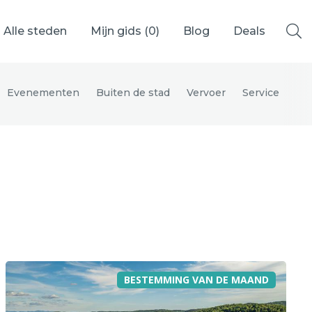
Alle steden
Mijn gids (
0
)
Blog
Deals
Evenementen
Buiten de stad
Vervoer
Service
Ålesund
Berlijn
Mechelen
Venetië
adrid
Vancouver
BESTEMMING VAN DE MAAND