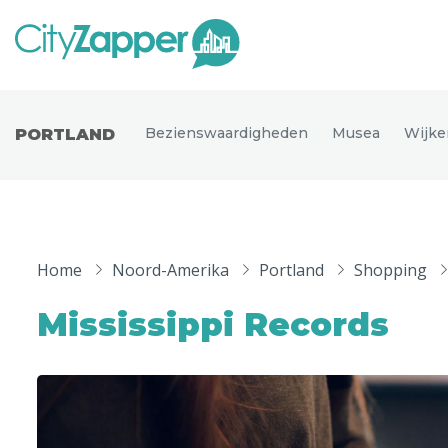
Alle ste
Alle steden
Bezienswaardigheden
Musea
Wijke
PORTLAND
Nederland
België
Duitsland
Phoen
Europa
Home
Noord-Amerika
Portland
Shopping
Parijs
Tokio
Noord-Amerika
Mississippi Records
Florence
Dubli
Azië
Alles bekijken
Andere wereldsteden
Uitgelichte bestemmingen