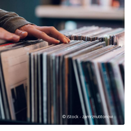
© iStock - zamrznutitonovi