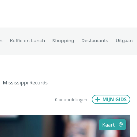
den
n
Koffie en Lunch
Shopping
Restaurants
Uitgaan
ix
Dresden
Mississippi Records
Amsterdam
Barcelona
Dubai
Milaan
Singapore
Rome
MIJN GIDS
0 beoordelingen
n
Hong Kong
München
Wenen
Budapest
Bangkok
M
Kaart