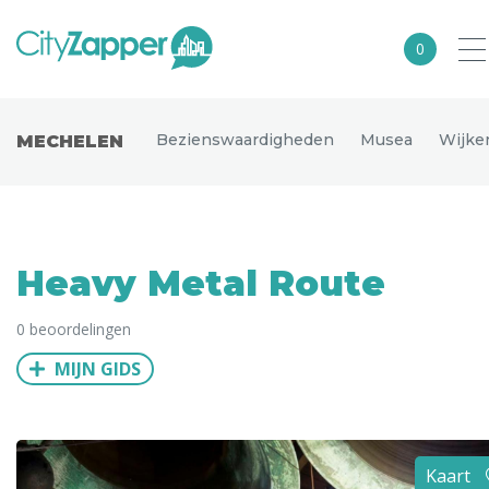
0
Alle steden
Bezienswaardigheden
Musea
Wijke
MECHELEN
Nederland
België
Duitsland
Heavy Metal Route
Europa
0 beoordelingen
Noord-Amerika
MIJN GIDS
Azië
Andere wereldsteden
Uitgelichte bestemmingen
Kaart