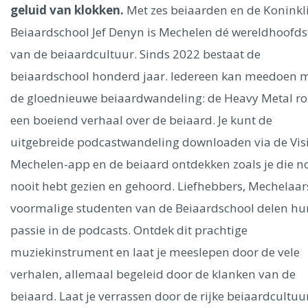
Ålesund
geluid van klokken.
Met zes beiaarden en de Koninkl
Beiaardschool Jef Denyn is Mechelen dé wereldhoofd
Parijs
Tokio
Amsterdam
Barcelona
Dubai
Milaan
van de beiaardcultuur. Sinds 2022 bestaat de
Singapore
Rome
Berlijn
Mechelen
Venetië
Florence
beiaardschool honderd jaar. Iedereen kan meedoen 
Dublin
Hong Kong
München
Wenen
Budapest
Bangk
de gloednieuwe beiaardwandeling: de Heavy Metal ro
Madrid
Vancouver
een boeiend verhaal over de beiaard. Je kunt de
Alles bekijken
uitgebreide podcastwandeling downloaden via de Visi
Mechelen-app en de beiaard ontdekken zoals je die n
nooit hebt gezien en gehoord. Liefhebbers, Mechelaar
voormalige studenten van de Beiaardschool delen hu
passie in de podcasts. Ontdek dit prachtige
muziekinstrument en laat je meeslepen door de vele
verhalen, allemaal begeleid door de klanken van de
beiaard. Laat je verrassen door de rijke beiaardcultuu