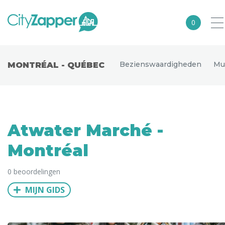
0
Alle steden
Bezienswaardigheden
Mu
MONTRÉAL - QUÉBEC
Nederland
België
Duitsland
Atwater Marché -
Europa
Montréal
Noord-Amerika
0 beoordelingen
Azië
MIJN GIDS
Andere wereldsteden
Uitgelichte bestemmingen