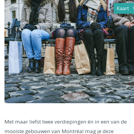
Alle steden
Kaart
Phoenix
Dresden
Met maar liefst twee verdiepingen én in een van de
mooiste gebouwen van Montréal mag je deze