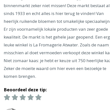
Ålesund
binnenmarkt zeker niet missen! Deze markt bestaat al
sinds 1933 en echt alles is hier terug te vinden! Van
Parijs
Tokio
Amsterdam
Barcelona
Dubai
Milaan
heerlijk ruikende bloemen tot smakelijke speciaalwijn
Singapore
Rome
Berlijn
Mechelen
Venetië
Florence
Er zijn voornamelijk lokale producten van zeer goede
Dublin
Hong Kong
München
Wenen
Budapest
Bangk
Madrid
kwaliteit. De markt is het gehele jaar geopend. Een erg
Vancouver
leuke winkel is La Fromagerie Atwater. Zoals de naam 
Alles bekijken
misschien al doet vermoeden verkoopt deze winkel ka
Niet zomaar kaas: je hebt er keuze uit 750 heerlijke ka
Zeker de moeite waard om hier even een bezoekje te
komen brengen.
Beoordeel deze tip: