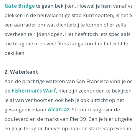
Ålesund
Gate Bridge
te gaan bekijken. Hoewel je hem vanaf v
plekken in de heuvelachtige stad kunt spotten, is het 
Parijs
Tokio
Amsterdam
Barcelona
Dubai
Milaan
een aanrader om wat dichterbij te komen of er zelfs
Singapore
Rome
Berlijn
Mechelen
Venetië
Florence
overheen te rijden/lopen. Het heeft toch iets speciaal
Dublin
Hong Kong
München
Wenen
Budapest
Bangk
die brug die in zo veel films langs komt in het echt te
Madrid
Vancouver
bekijken.
Alles bekijken
2. Waterkant
Aan de prachtige wateren van San Francisco vind je o
de
Fisherman’s Warf
, hier zijn zeehonden te bekijken
je al van ver hoort en ook heb je ook uitzicht op het
gevangeniseiland
Alcatraz
. Struin rustig over de
boulevard en de markt van Pier 39. Ben je hier uitgek
en ga je terug de heuvel op naar de stad? Stap even in